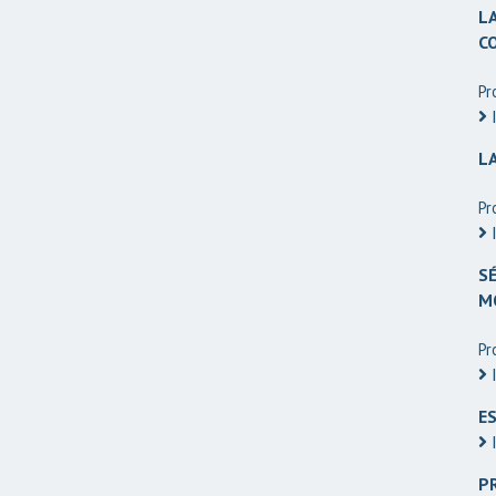
L
C
Pr
I
L
Pr
I
SÉ
M
Pr
I
E
I
P