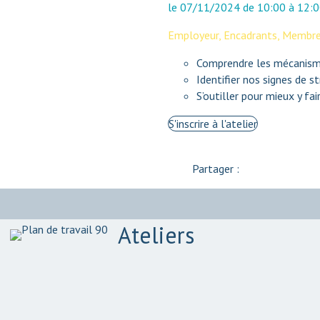
le
07/11/2024
de
10:00
à
12:0
Employeur
,
Encadrants
,
Membre
Comprendre les mécanisme
Identifier nos signes de s
S’outiller pour mieux y fai
S'inscrire à l'atelier
Partager :
Ateliers