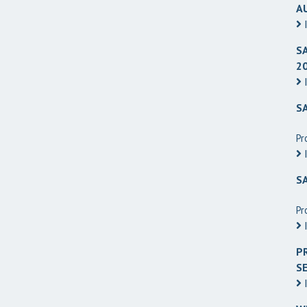
A
I
S
2
I
S
Pr
I
S
Pr
I
PR
S
I