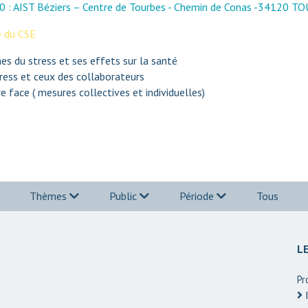
0
:
AIST Béziers – Centre de Tourbes - Chemin de Conas -34120
 du CSE
s du stress et ses effets sur la santé
tress et ceux des collaborateurs
re face ( mesures collectives et individuelles)
Thèmes
Public
Période
Tous
L
Pr
I