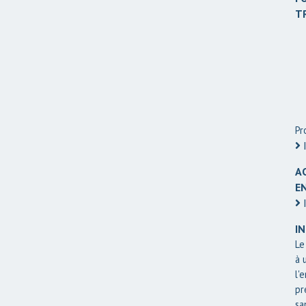
T
Pr
I
A
E
I
I
Le
à 
l'
pr
sa