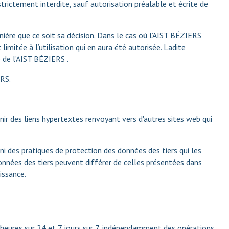
strictement interdite, sauf autorisation préalable et écrite de
nière que ce soit sa décision. Dans le cas où l’AIST BÉZIERS
limitée à l’utilisation qui en aura été autorisée. Ladite
e de l’AIST BÉZIERS .
RS.
enir des liens hypertextes renvoyant vers d'autres sites web qui
i des pratiques de protection des données des tiers qui les
données des tiers peuvent différer de celles présentées dans
issance.
4 heures sur 24 et 7 jours sur 7, indépendamment des opérations