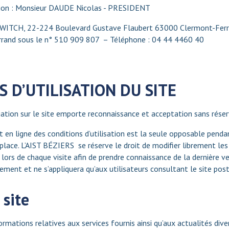
ation : Monsieur DAUDE Nicolas - PRESIDENT
SWITCH, 22-224 Boulevard Gustave Flaubert 63000 Clermont-Ferra
rrand sous le n° 510 909 807 – Téléphone : 04 44 4460 40
 D’UTILISATION DU SITE
ation sur le site emporte reconnaissance et acceptation sans réserve
en ligne des conditions d’utilisation est la seule opposable pendant
lace. L’AIST BÉZIERS se réserve le droit de modifier librement les 
rer lors de chaque visite afin de prendre connaissance de la dernière 
ment et ne s’appliquera qu’aux utilisateurs consultant le site post
site
ormations relatives aux services fournis ainsi qu’aux actualités div