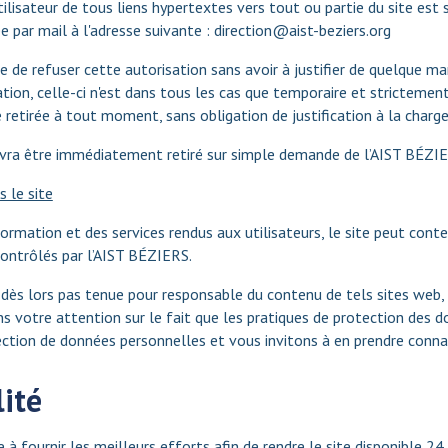
tilisateur de tous liens hypertextes vers tout ou partie du site est 
e par mail à l'adresse suivante : direction@aist-beziers.org
 de refuser cette autorisation sans avoir à justifier de quelque ma
tion, celle-ci n'est dans tous les cas que temporaire et strictement 
 retirée à tout moment, sans obligation de justification à la charg
evra être immédiatement retiré sur simple demande de l’AIST BÉZIE
 le site
formation et des services rendus aux utilisateurs, le site peut cont
contrôlés par l’AIST BÉZIERS.
dès lors pas tenue pour responsable du contenu de tels sites web, n
ns votre attention sur le fait que les pratiques de protection des 
ection de données personnelles et vous invitons à en prendre conna
ité
 à fournir les meilleurs efforts afin de rendre le site disponible 2