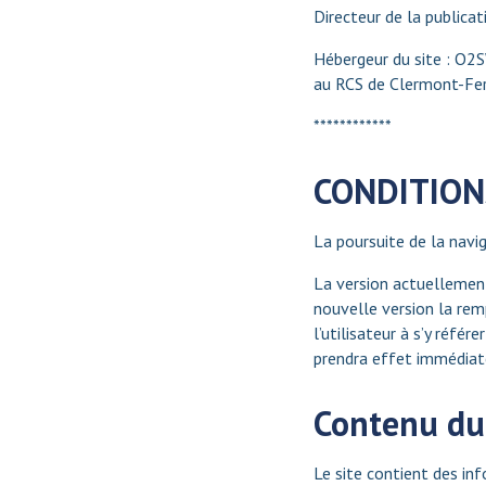
Directeur de la public
Hébergeur du site : O2
au RCS de Clermont-Fe
************
CONDITIONS
La poursuite de la navig
La version actuellement 
nouvelle version la remp
l’utilisateur à s’y réfé
prendra effet immédiate
Contenu du 
Le site contient des inf