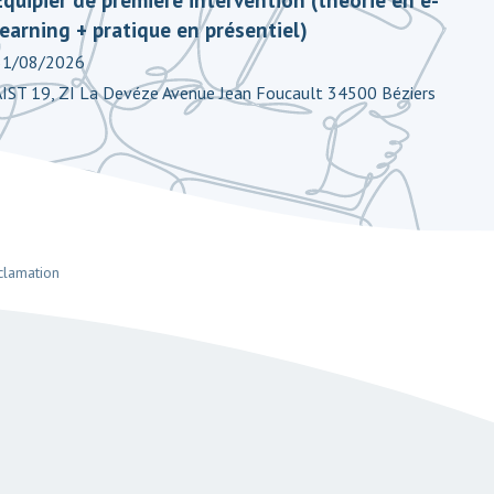
learning + pratique en présentiel)
31/08/2026
AIST 19, ZI La Devéze Avenue Jean Foucault 34500 Béziers
clamation