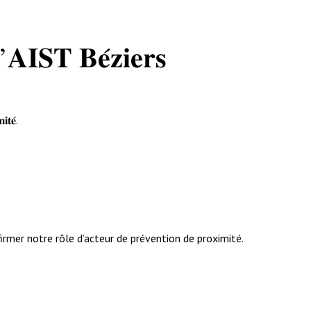
’𝐀𝐈𝐒𝐓 𝐁𝐞́𝐳𝐢𝐞𝐫𝐬
𝐭𝐞́.
irmer notre rôle d’acteur de prévention de proximité.