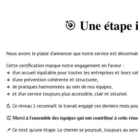
🎯 𝐔𝐧𝐞 𝐞́𝐭𝐚𝐩𝐞 𝐢
Nous avons le plaisir d’annoncer que notre service est désormais 𝐜𝐞𝐫𝐭𝐢𝐟𝐢𝐞́ 𝐀
Cette certification marque notre engagement en faveur :
🔹 d’un accueil équitable pour toutes les entreprises et leurs sal
🔹 d’une prévention cohérente et structurée,
🔹 de pratiques harmonisées au sein de nos équipes,
🔹 et d’un service toujours plus accessible, clair et sécurisé.
💪 Ce niveau 1 reconnaît le travail engagé ces derniers mois pou
👏 𝐌𝐞𝐫𝐜𝐢 𝐚̀ 𝐥’𝐞𝐧𝐬𝐞𝐦𝐛𝐥𝐞 𝐝𝐞𝐬 𝐞́𝐪𝐮𝐢𝐩𝐞𝐬 𝐪𝐮𝐢 𝐨𝐧𝐭 𝐜𝐨𝐧𝐭𝐫𝐢𝐛𝐮𝐞́ 𝐚̀ 𝐜𝐞𝐭𝐭𝐞 𝐫𝐞́𝐮𝐬𝐬𝐢
📌 Ce n’est qu’une étape. Le chemin se poursuit, toujours au serv