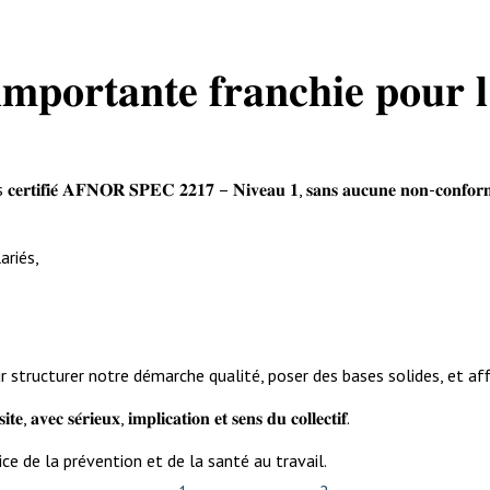
𝐦𝐩𝐨𝐫𝐭𝐚𝐧𝐭𝐞 𝐟𝐫𝐚𝐧𝐜𝐡𝐢𝐞 𝐩𝐨𝐮𝐫 𝐥
𝐍𝐎𝐑 𝐒𝐏𝐄𝐂 𝟐𝟐𝟏𝟕 – 𝐍𝐢𝐯𝐞𝐚𝐮 𝟏, 𝐬𝐚𝐧𝐬 𝐚𝐮𝐜𝐮𝐧𝐞 𝐧𝐨𝐧-𝐜𝐨𝐧𝐟𝐨𝐫𝐦𝐢
ariés,
r structurer notre démarche qualité, poser des bases solides, et aff
𝐭𝐞, 𝐚𝐯𝐞𝐜 𝐬𝐞́𝐫𝐢𝐞𝐮𝐱, 𝐢𝐦𝐩𝐥𝐢𝐜𝐚𝐭𝐢𝐨𝐧 𝐞𝐭 𝐬𝐞𝐧𝐬 𝐝𝐮 𝐜𝐨𝐥𝐥𝐞𝐜𝐭𝐢𝐟.
ice de la prévention et de la santé au travail.