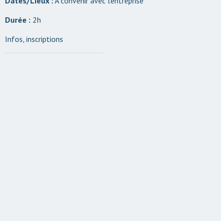
Dates/Lieux :
À convenir avec l’entreprise
Durée :
2h
Infos, inscriptions